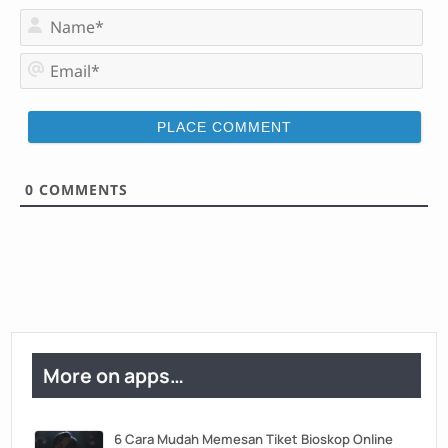
N
a
m
E
e
m
*
a
i
l
*
0
COMMENTS
More on apps…
6 Cara Mudah Memesan Tiket Bioskop Online