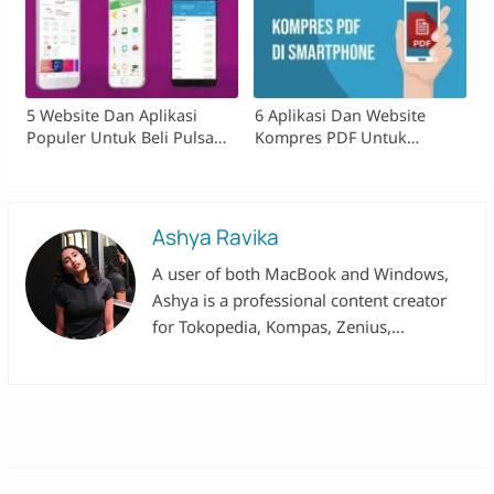
5 Website Dan Aplikasi
6 Aplikasi Dan Website
Populer Untuk Beli Pulsa
Kompres PDF Untuk
Online
Smartphone
Ashya Ravika
A user of both MacBook and Windows,
Ashya is a professional content creator
for Tokopedia, Kompas, Zenius,
Asmaraku, and Hijup. Her introduction to
personal computers began with an Axioo
laptop, leading her to use various brands,
including Acer, Asus, Lenovo, and
MacBook. Alongside her work in the
digital industry, Ashya is pursuing a