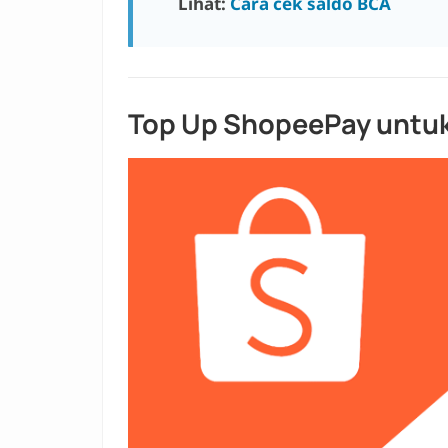
Lihat:
Cara cek saldo BCA
Top Up ShopeePay u
ntu