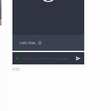
Lets chat.. 😐
0/80