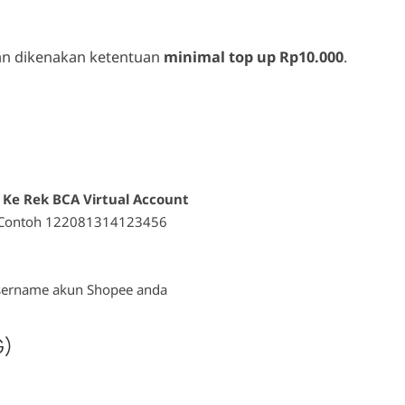
kan dikenakan ketentuan
minimal top up Rp10.000
.
> Ke Rek BCA Virtual Account
 Contoh 122081314123456
sername akun Shopee anda
G)