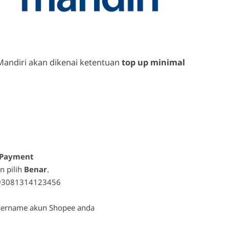
Mandiri akan dikenai ketentuan
top up minimal
 Payment
n pilih
Benar
.
893081314123456
sername akun Shopee anda