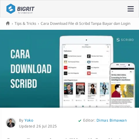
›
Tips & Tricks
›
Cara Download File di Scribd Tanpa Bayar dan Login
By
Yoko
Editor:
Dimas Bimawan
26 Jul 2025