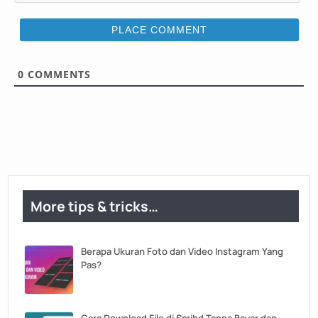
e
m
*
a
i
l
*
0
COMMENTS
More tips & tricks…
Berapa Ukuran Foto dan Video Instagram Yang
Pas?