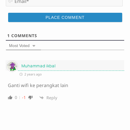
e
m
*
a
i
l
*
1
COMMENTS
Most Voted
Muhammad ikbal
2 years ago
Ganti wifi ke perangkat lain
0
-1
Reply