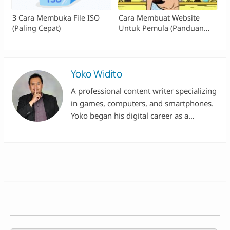
3 Cara Membuka File ISO
Cara Membuat Website
(Paling Cepat)
Untuk Pemula (Panduan
Bertahap)
Yoko Widito
A professional content writer specializing
in games, computers, and smartphones.
Yoko began his digital career as a
researcher at Valbury, then worked with
renowned institutions such as Acer, the
Ministry of Education and Culture,
Hyundai, and Niagahoster. With over a
decade of experience in using laptops
and smartphones of various brands, he
applies his expertise in digital marketing
for the companies he's worked with.