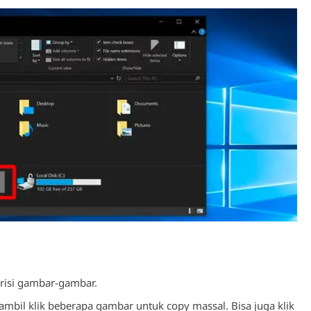
berisi gambar-gambar.
ambil klik beberapa gambar untuk copy massal. Bisa juga klik