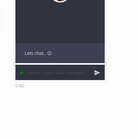
Lets chat.. 😐
0/80