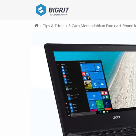
›
Tips & Tricks
›
3 Cara Memindahkan Foto dari iPhone k