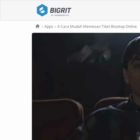
›
Apps
›
6 Cara Mudah Memesan Tiket Bioskop Online