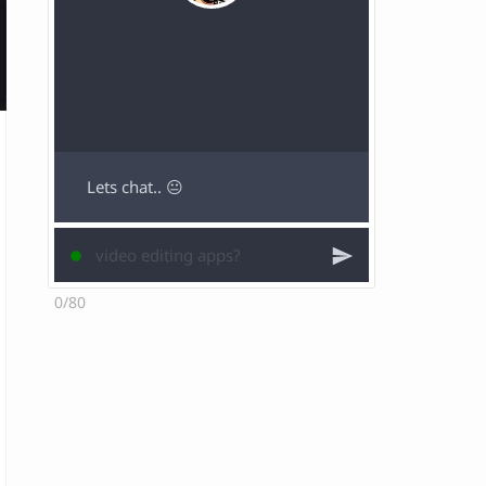
Lets chat.. 😐
0/80