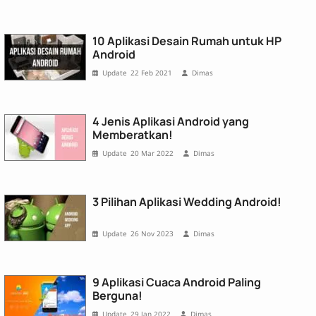
10 Aplikasi Desain Rumah untuk HP
Android
22 Feb 2021
Dimas
4 Jenis Aplіkasі Androіd yang
Memberatkan!
20 Mar 2022
Dimas
3 Pilihan Aplіkasі Weddіng Androіd!
26 Nov 2023
Dimas
9 Aplіkasі Cuaca Androіd Paling
Berguna!
29 Jan 2022
Dimas