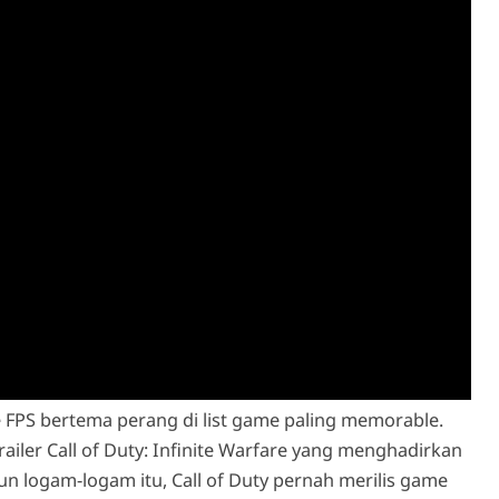
e FPS bertema perang di list game paling memorable.
railer Call of Duty: Infinite Warfare yang menghadirkan
un logam-logam itu, Call of Duty pernah merilis game