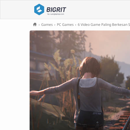
›
Games
›
PC Games
›
6 Video Game Paling Berkesan 