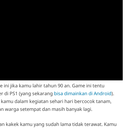
ni jika kamu lahir tahun 90 an. Game ini tentu
r di PS1 (yang sekarang
bisa dimainkan di Android
).
 kamu dalam kegiatan sehari hari bercocok tanam,
n warga setempat dan masih banyak lagi.
n kakek kamu yang sudah lama tidak terawat. Kamu