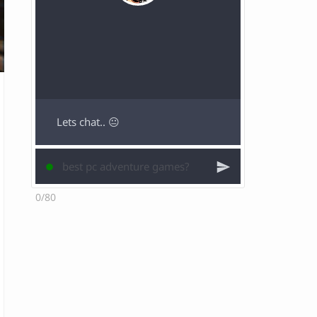
Lets chat.. 😐
0/80