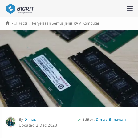
›
IT Facts
›
Penjelasan Semua Jenis RAM Komputer
By
Dimas
Editor:
Dimas Bimawan
2 Dec 2023