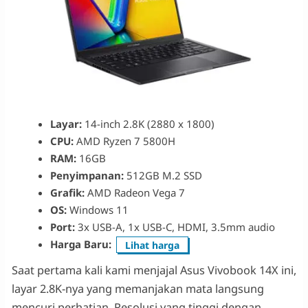
Layar:
14-inch 2.8K (2880 x 1800)
CPU:
AMD Ryzen 7 5800H
RAM:
16GB
Penyimpanan:
512GB M.2 SSD
Grafik:
AMD Radeon Vega 7
OS:
Windows 11
Port:
3x USB-A, 1x USB-C, HDMI, 3.5mm audio
Harga Baru:
Lihat harga
Saat pertama kali kami menjajal Asus Vivobook 14X ini,
layar 2.8K-nya yang memanjakan mata langsung
mencuri perhatian. Resolusi yang tinggi dengan