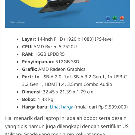
Layar:
14-inch FHD (1920 x 1080) IPS-level
CPU:
AMD Ryzen 5 7520U
RAM:
16GB LPDDR5
Penyimpanan:
512GB SSD
Grafik:
AMD Radeon Graphics
Port:
1x USB-A 2.0, 1x USB-A 3.2 Gen 1, 1x USB-C
3.2 Gen 1, HDMI 1.4, 3.5mm Combo Audio
Dimensi:
32.45 x 21.39 x 1.79 cm
Bobot:
1.38 kg
Harga baru:
Lihat harga
(mulai dari Rp 9.599.000)
Hal menarik dari laptop ini adalah bobot serta desain
yang tipis namun juga dilengkapi dengan sertifikat US
Military Grade yang menjamin kekuatannya.