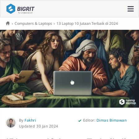
›
Computers & Laptops
›
13 Laptop 10 Jutaan Terbaik di 2024
By
Fakhri
Editor:
Dimas Bimawan
30 Jan 2024