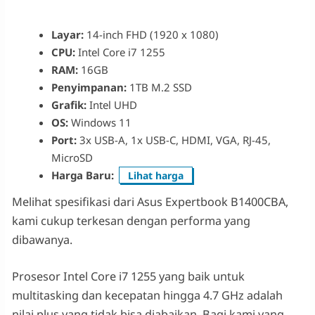
Layar:
14-inch FHD (1920 x 1080)
CPU:
Intel Core i7 1255
RAM:
16GB
Penyimpanan:
1TB M.2 SSD
Grafik:
Intel UHD
OS:
Windows 11
Port:
3x USB-A, 1x USB-C, HDMI, VGA, RJ-45,
MicroSD
Harga Baru:
Lihat harga
Melihat spesifikasi dari Asus Expertbook B1400CBA,
kami cukup terkesan dengan performa yang
dibawanya.
Prosesor Intel Core i7 1255 yang baik untuk
multitasking dan kecepatan hingga 4.7 GHz adalah
nilai plus yang tidak bisa diabaikan. Bagi kami yang