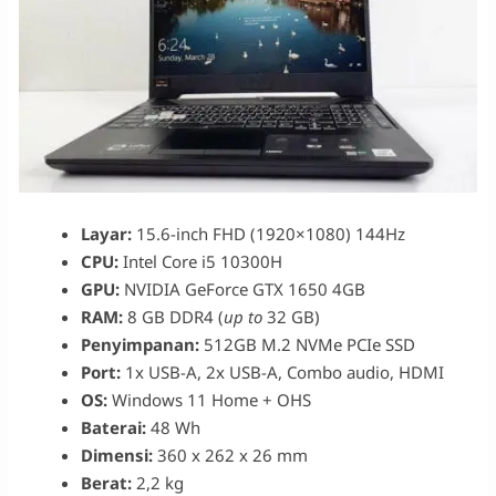
Layar:
15.6-inch FHD (1920×1080) 144Hz
CPU:
Intel Core i5 10300H
GPU:
NVIDIA GeForce GTX 1650 4GB
RAM:
8 GB DDR4 (
up to
32 GB)
Penyimpanan:
512GB M.2 NVMe PCIe SSD
Port:
1x USB-A, 2x USB-A, Combo audio, HDMI
OS:
Windows 11 Home + OHS
Baterai:
48 Wh
Dimensi:
360 x 262 x 26 mm
Berat:
2,2 kg