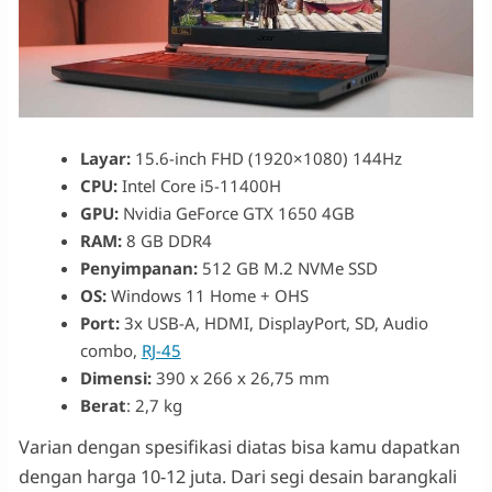
Layar:
15.6-inch FHD (1920×1080) 144Hz
CPU:
Intel Core i5-11400H
GPU:
Nvidia GeForce GTX 1650 4GB
RAM:
8 GB DDR4
Penyimpanan:
512 GB M.2 NVMe SSD
OS:
Windows 11 Home + OHS
Port:
3x USB-A, HDMI, DisplayPort, SD, Audio
combo,
RJ-45
Dimensi:
390 x 266 x 26,75 mm
Berat
: 2,7 kg
Varian dengan spesifikasi diatas bisa kamu dapatkan
dengan harga 10-12 juta. Dari segi desain barangkali