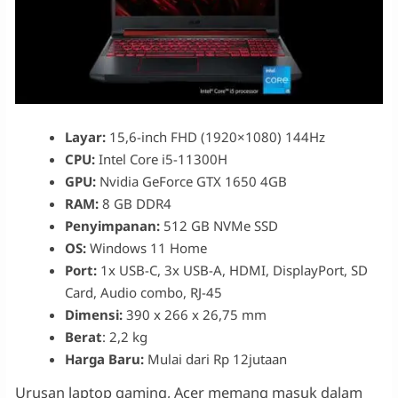
Layar:
15,6-inch FHD (1920×1080) 144Hz
CPU:
Intel Core i5-11300H
GPU:
Nvidia GeForce GTX 1650 4GB
RAM:
8 GB DDR4
Penyimpanan:
512 GB NVMe SSD
OS:
Windows 11 Home
Port:
1x USB-C, 3x USB-A, HDMI, DisplayPort, SD
Card, Audio combo, RJ-45
Dimensi:
390 x 266 x 26,75 mm
Berat
: 2,2 kg
Harga Baru:
Mulai dari Rp 12jutaan
Urusan laptop gaming, Acer memang masuk dalam