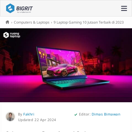
›
Computers & Laptops
›
9 Laptop Gaming 10 Jutaan Terbaik di 2023
By
Fakhri
Editor:
Dimas Bimawan
22 Apr 2024