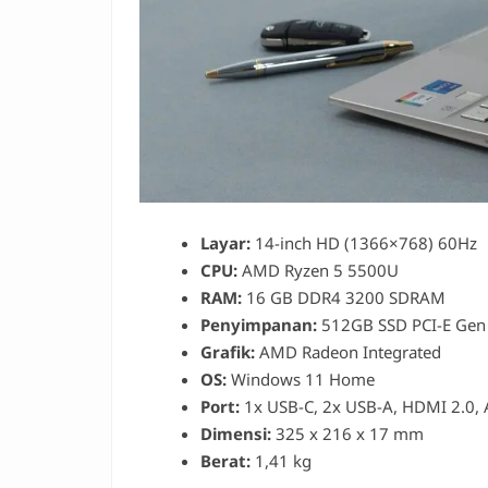
Layar:
14-inch HD (1366×768) 60Hz
CPU:
AMD Ryzen 5 5500U
RAM:
16 GB DDR4 3200 SDRAM
Penyimpanan:
512GB SSD PCI-E Gen
Grafik:
AMD Radeon Integrated
OS:
Windows 11 Home
Port:
1x USB-C, 2x USB-A, HDMI 2.0,
Dimensi:
325 x 216 x 17 mm
Berat:
1,41 kg