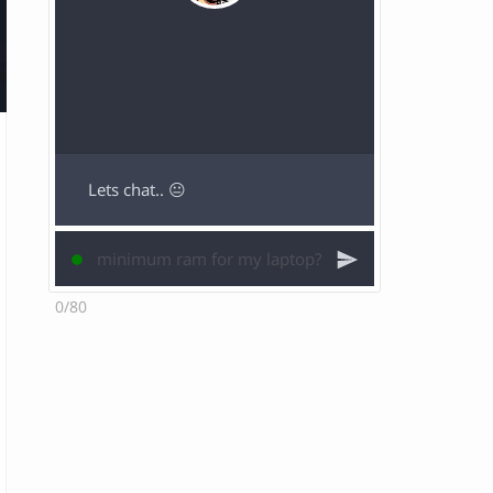
Lets chat.. 😐
0/80