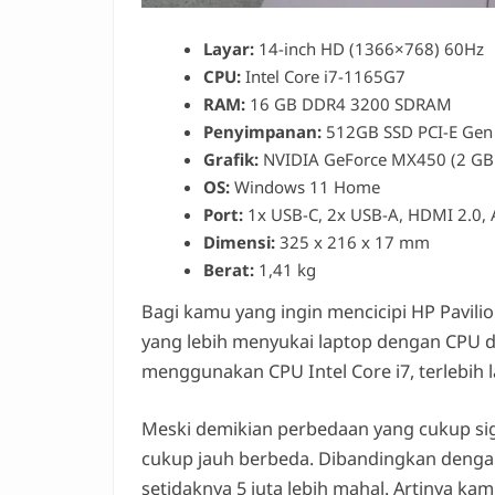
Layar:
14-inch HD (1366×768) 60Hz
CPU:
Intel Core i7-1165G7
RAM:
16 GB DDR4 3200 SDRAM
Penyimpanan:
512GB SSD PCI-E Gen
Grafik:
NVIDIA GeForce MX450 (2 GB
OS:
Windows 11 Home
Port:
1x USB-C, 2x USB-A, HDMI 2.0,
Dimensi:
325 x 216 x 17 mm
Berat:
1,41 kg
Bagi kamu yang ingin mencicipi HP Pavilio
yang lebih menyukai laptop dengan CPU da
menggunakan CPU Intel Core i7, terlebih l
Meski demikian perbedaan yang cukup sig
cukup jauh berbeda. Dibandingkan dengan 
setidaknya 5 juta lebih mahal. Artinya 