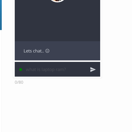
Lets chat.. 😐
0/80