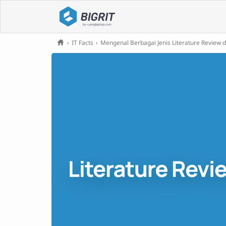
›
IT Facts
›
Mengenal Berbagai Jenis Literature Review d