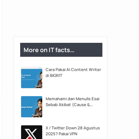
More on IT facts…
Cara Pakai AI Content Writer
di BIGRIT
Memahami dan Menulis Esai
Sebab Akibat (Cause &
Effect)
X / Twitter Down 28 Agustus
2025? Pakai VPN