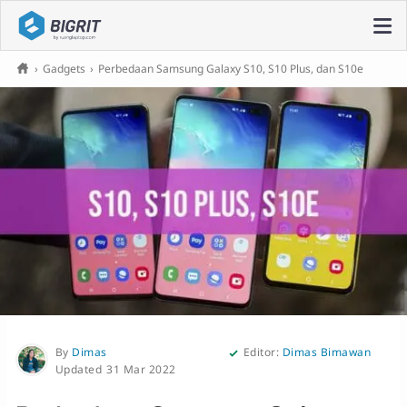
›
Gadgets
›
Perbedaan Samsung Galaxy S10, S10 Plus, dan S10e
By
Dimas
Editor:
Dimas Bimawan
31 Mar 2022