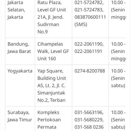
Jakarta
Ratu Plaza,
021-5724782,
10.00 - 1
Selatan,
Level GF Unit
021-5724783,
(Senin -
Jakarta
21A, Jl. Jend.
083870600111
minggu)
Sudirman
(SMS)
No.9
Bandung,
Cihampelas
022-2061190,
10.00 - 1
Jawa Barat
Walk, Level GF
022-2061191
(Senin -
Unit 160
minggu)
Yogyakarta
Yap Square,
0274-8200788
10.00 - 1
Building Unit
(Senin -
A5, Lt. 2, Jl. C.
sabtu)
Simanjuntak
No.2, Terban
Surabaya,
Kompleks
031-5663196,
10.00 - 1
Jawa Timur
Pertokoan
031-5680229,
(Senin -
Permata
031-568 0236
sabtu)