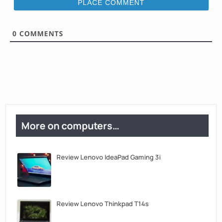
i
l
*
0
COMMENTS
More on computers…
Review Lenovo IdeaPad Gaming 3i
Review Lenovo Thinkpad T14s