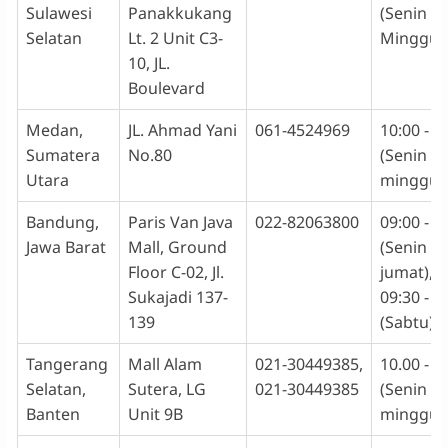
Sulawesi
Panakkukang
(Senin -
Selatan
Lt. 2 Unit C3-
Minggu)
10, JL.
Boulevard
Medan,
JL. Ahmad Yani
061-4524969
10:00 - 2
Sumatera
No.80
(Senin -
Utara
minggu)
Bandung,
Paris Van Java
022-82063800
09:00 - 1
Jawa Barat
Mall, Ground
(Senin -
Floor C-02, Jl.
jumat),
Sukajadi 137-
09:30 - 1
139
(Sabtu)
Tangerang
Mall Alam
021-30449385,
10.00 - 2
Selatan,
Sutera, LG
021-30449385
(Senin -
Banten
Unit 9B
minggu)