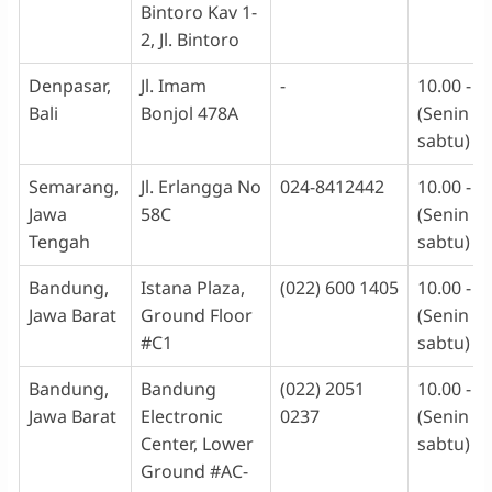
Bintoro Kav 1-
2, Jl. Bintoro
Denpasar,
Jl. Imam
-
10.00 - 1
Bali
Bonjol 478A
(Senin -
sabtu)
Semarang,
Jl. Erlangga No
024-8412442
10.00 - 1
Jawa
58C
(Senin -
Tengah
sabtu)
Bandung,
Istana Plaza,
(022) 600 1405
10.00 - 1
Jawa Barat
Ground Floor
(Senin -
#C1
sabtu)
Bandung,
Bandung
(022) 2051
10.00 - 1
Jawa Barat
Electronic
0237
(Senin -
Center, Lower
sabtu)
Ground #AC-