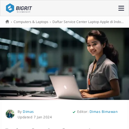
›
Computers & Laptops
›
Daftar Service Center Laptop Apple di Indonesia!
By
Dimas
Editor:
Dimas Bimawan
7 Jan 2024