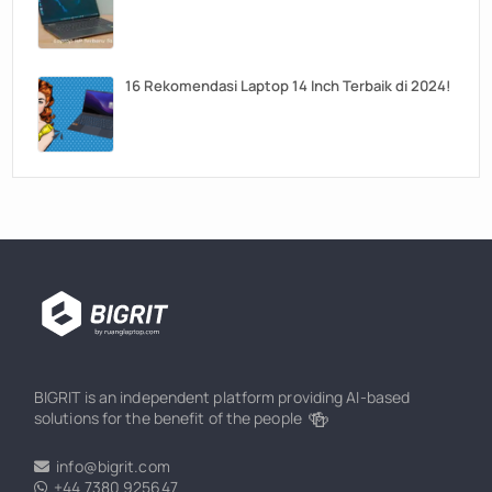
16 Rekomendasi Laptop 14 Inch Terbaik di 2024!
BIGRIT is an independent platform providing AI-based
🍻
solutions for the benefit of the people
info@bigrit.com
+44 7380 925647