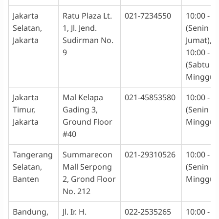
Jakarta
Ratu Plaza Lt.
021-7234550
10:00 - 1
Selatan,
1, Jl. Jend.
(Senin -
Jakarta
Sudirman No.
Jumat),
9
10:00 - 1
(Sabtu -
Minggu)
Jakarta
Mal Kelapa
021-45853580
10:00 - 1
Timur,
Gading 3,
(Senin -
Jakarta
Ground Floor
Minggu)
#40
Tangerang
Summarecon
021-29310526
10:00 - 1
Selatan,
Mall Serpong
(Senin -
Banten
2, Grond Floor
Minggu)
No. 212
Bandung,
Jl. Ir. H.
022-2535265
10:00 - 1