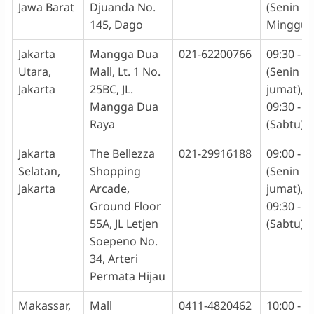
Jawa Barat
Djuanda No.
(Senin -
145, Dago
Minggu)
Jakarta
Mangga Dua
021-62200766
09:30 - 1
Utara,
Mall, Lt. 1 No.
(Senin -
Jakarta
25BC, JL.
jumat),
Mangga Dua
09:30 - 1
Raya
(Sabtu)
Jakarta
The Bellezza
021-29916188
09:00 - 1
Selatan,
Shopping
(Senin -
Jakarta
Arcade,
jumat),
Ground Floor
09:30 - 1
55A, JL Letjen
(Sabtu)
Soepeno No.
34, Arteri
Permata Hijau
Makassar,
Mall
0411-4820462
10:00 - 1