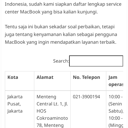
Indonesia, sudah kami siapkan daftar lengkap service
center MacBook yang bisa kalian kunjungi.
Tentu saja ini bukan sekadar soal perbaikan, tetapi
juga tentang kenyamanan kalian sebagai pengguna
MacBook yang ingin mendapatkan layanan terbaik.
Search:
Kota
Alamat
No. Telepon
Jam
operasi
Kota
Alamat
No. Telepon
Jam
Jakarta
Menteng
021-3900194
10:00 - 1
operasi
Pusat,
Central Lt. 1, Jl.
(Senin -
Jakarta
HOS
Sabtu),
Cokroaminoto
10:00 - 1
78, Menteng
(Minggu