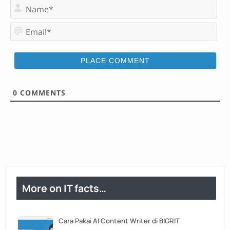
N
a
m
E
e
m
*
a
i
l
*
0
COMMENTS
More on IT facts…
Cara Pakai AI Content Writer di BIGRIT